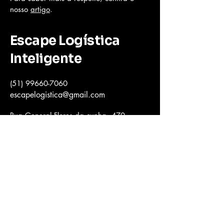
nosso
artigo
.
Escape Logística
Inteligente
(51) 99660-7060
escapelogistica@gmail.com
Rua General Flores da cunha, 470 -
Florestal, Lajeado - RS,
95914-188
Política de Privacidade
Termos e Condições